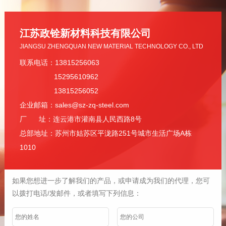
江苏政铨新材料科技有限公司
JIANGSU ZHENGQUAN NEW MATERIAL TECHNOLOGY CO., LTD
联系电话：13815256063
15295610962
13815256052
企业邮箱：sales@sz-zq-steel.com
厂 址：连云港市灌南县人民西路8号
总部地址：苏州市姑苏区平泷路251号城市生活广场A栋
1010
如果您想进一步了解我们的产品，或申请成为我们的代理，您可
以拨打电话/发邮件，或者填写下列信息：