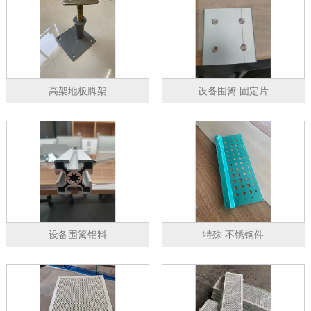
高架地板脚架
设备围篱 固定片
设备围篱铝料
特殊 不锈钢件