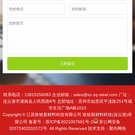
立即提交
联系电话：13815256063 企业邮箱：sales@sz-zq-steel.com 厂址：
连云港市灌南县人民西路8号 总部地址：苏州市姑苏区平泷路251号城
市生活广场A栋1010
Copyright © 江苏政铨新材料科技有限公司 政铨新材料科技(连云港)有
限公司 备案号：
苏ICP备2021007681号-1
苏公网安备
32072402010172号
All Rights Reserved 技术支持：聚尚网络